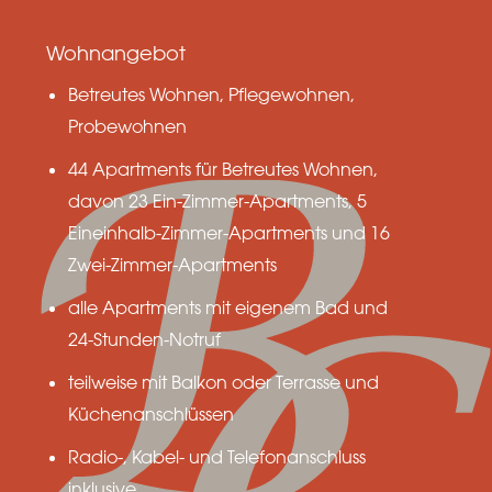
Wohnangebot
Betreutes Wohnen, Pflegewohnen,
Probewohnen
44 Apartments für Betreutes Wohnen,
davon 23 Ein-Zimmer-Apartments, 5
Eineinhalb-Zimmer-Apartments und 16
Zwei-Zimmer-Apartments
alle Apartments mit eigenem Bad und
24-Stunden-Notruf
teilweise mit Balkon oder Terrasse und
Küchenanschlüssen
Radio-, Kabel- und Telefonanschluss
inklusive