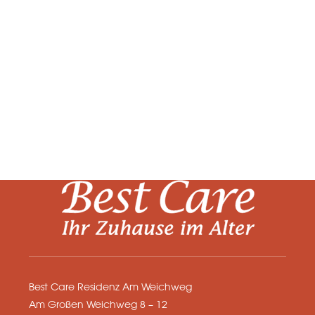
Best Care Residenz Am Weichweg
Am Großen Weichweg 8 – 12